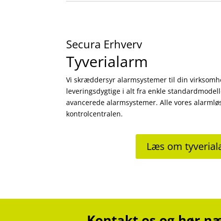
Secura Erhverv
Tyverialarm
Vi skræddersyr alarmsystemer til din virksomhe
leveringsdygtige i alt fra enkle standardmodell
avancerede alarmsystemer. Alle vores alarmløs
kontrolcentralen.
Læs om tyveria
Kontakt os og hør nær