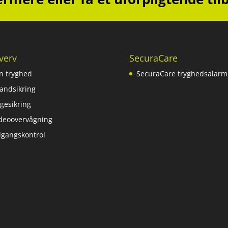
verv
SecuraCare
n tryghed
SecuraCare tryghedsalarm
andsikring
gesikring
deoovervågning
gangskontrol