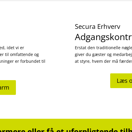
Secura Erhverv
Adgangskontr
d, idet vi er
Erstat den traditionelle nøgl
er til omfattende og
giver du gæster og medarbej
ninger er forbundet til
at styre, hvem der må færde
Læs 
larm
mere eller få et uforpligtende tilbu