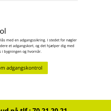
ol
elås med en adgangssikring. I stedet for nøgler
dere et adgangskort, og det hjælper dig med
s i bygningen og hvornår.
om adgangskontrol
d på tlf.: 70 21 20 21