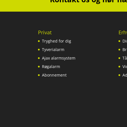
Privat
Erh
Tryghed for dig
Di
Tyverialarm
Br
Ajax alarmsystem
Tå
Røgalarm
Vi
Abonnement
Ad