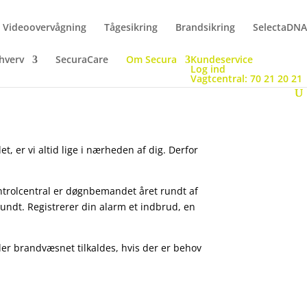
Videoovervågning
Tågesikring
Brandsikring
SelectaDNA
hverv
SecuraCare
Om Secura
Kundeservice
Log ind
Vagtcentral: 70 21 20 21
t, er vi altid lige i nærheden af dig. Derfor
ntrolcentral er døgnbemandet året rundt af
undt. Registrerer din alarm et indbrud, en
ler brandvæsnet tilkaldes, hvis der er behov