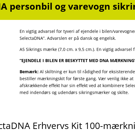
A personbil og varevogn sik
En vigtig advarsel for tyveri af ejendele i bilen/varevogn
SelectaDNA”. Advarslen er på dansk og engelsk.
A5 Sikrings mærke (7,0 cm. x 9,5 cm.). En vigtig advarsel fo
“EJENDELE I BILEN ER BESKYTTET MED DNA MÆRKNING
Bemærk:
Al skiltning er kun til rådighed for eksisteren
bestiller mærkningskit for første gang. Vær venlig ikke at 
afskrækkende effekt har sin effekt ved at kombinere Se
med indendørs og udendørs sikringsmærker og skilte.
ctaDNA Erhvervs Kit 100-mærkn