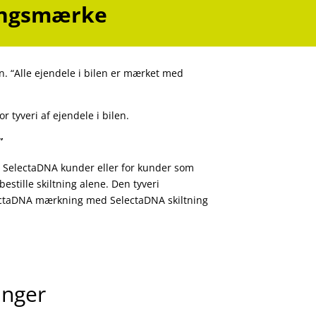
ringsmærke
en. “Alle ejendele i bilen er mærket med
r tyveri af ejendele i bilen.
”
de SelectaDNA kunder eller for kunder som
bestille skiltning alene. Den tyveri
lectaDNA mærkning med SelectaDNA skiltning
inger