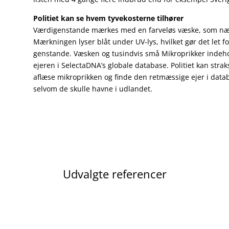
Politiet kan se hvem tyvekosterne tilhører
Værdigenstande mærkes med en farveløs væske, som nærme
Mærkningen lyser blåt under UV-lys, hvilket gør det let for 
genstande. Væsken og tusindvis små Mikroprikker indehol
ejeren i SelectaDNA’s globale database. Politiet kan st
aflæse mikroprikken og finde den retmæssige ejer i datab
selvom de skulle havne i udlandet.
Udvalgte referencer