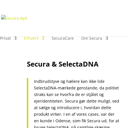
Privat
Erhverv
SecuraCare
Om Secura
Secura & SelectaDNA
Indbrudstyve og hælere kan ikke lide
SelectaDNA-mærkede genstande, da politiet
straks kan se hvorfra de er stjålet og
ejeridentiteten. Secura gør dette muligt, ved
at sælge og introducere i, hvordan dette
produkt virker. I en af vores cases, var der
en kunde i Odense, som fik Secura ud, for at
bruge SelectaDNA, på samtlige skærme,