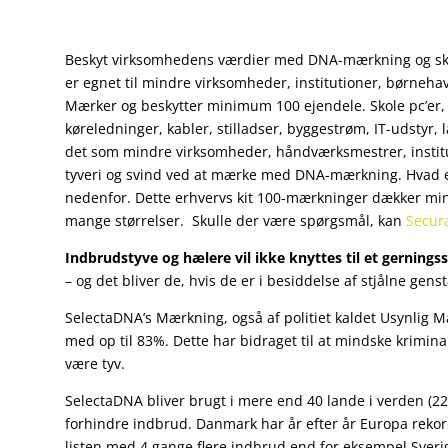
Beskyt virksomhedens værdier med DNA-mærkning og sk
er egnet til mindre virksomheder, institutioner, børneh
Mærker og beskytter minimum 100 ejendele. Skole pc’er,
køreledninger, kabler, stilladser, byggestrøm, IT-udstyr, 
det som mindre virksomheder, håndværksmestrer, institut
tyveri og svind ved at mærke med DNA-mærkning. Hvad e
nedenfor. Dette erhvervs kit 100-mærkninger dækker min
mange størrelser. Skulle der være spørgsmål, kan
Secur
Indbrudstyve og hælere vil ikke knyttes til et gernings
– og det bliver de, hvis de er i besiddelse af stjålne g
SelectaDNA’s Mærkning, også af politiet kaldet Usynlig 
med op til 83%. Dette har bidraget til at mindske kriminal
være tyv.
SelectaDNA bliver brugt i mere end 40 lande i verden (22
forhindre indbrud. Danmark har år efter år Europa rekord 
listen med 4 gange flere indbrud end for eksempel Sver