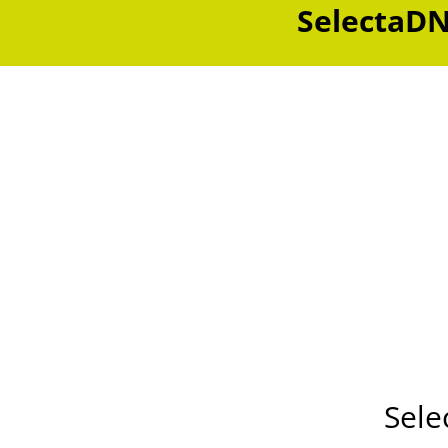
SelectaDN
Sele