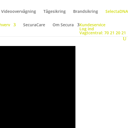
Videoovervågning
Tågesikring
Brandsikring
SelectaDNA
hverv
SecuraCare
Om Secura
Kundeservice
Log ind
Vagtcentral: 70 21 20 21