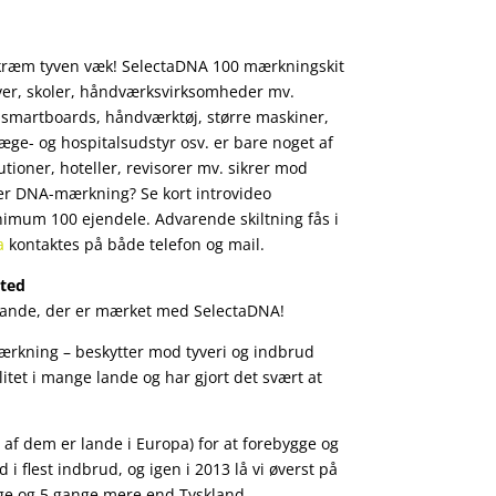
ræm tyven væk! SelectaDNA 100 mærkningskit
aver, skoler, håndværksvirksomheder mv.
 smartboards, håndværktøj, større maskiner,
læge- og hospitalsudstyr osv. er bare noget af
ioner, hoteller, revisorer mv. sikrer mod
r DNA-mærkning? Se kort introvideo
imum 100 ejendele. Advarende skiltning fås i
a
kontaktes på både telefon og mail.
sted
enstande, der er mærket med SelectaDNA!
Mærkning – beskytter mod tyveri og indbrud
itet i mange lande og har gjort det svært at
 af dem er lande i Europa) for at forebygge og
i flest indbrud, og igen i 2013 lå vi øverst på
ige og 5 gange mere end Tyskland.